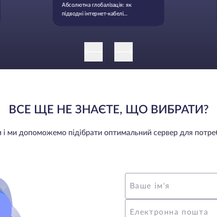
Абсолютна глобалізація: як
підводні інтернет-кабелі
об'єднали планету
ВСЕ ЩЕ НЕ ЗНАЄТЕ, ЩО ВИБРАТИ?
ми і ми допоможемо підібрати оптимальний сервер для потре
Ваше ім'я
Електронна пошта