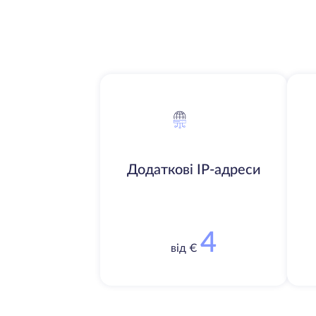
Додаткові IP-адреси
4
від €