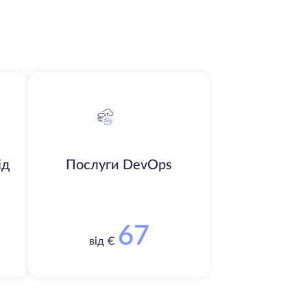
ід
Послуги DevOps
67
від €