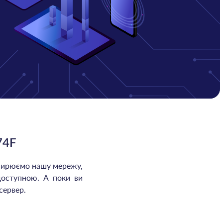
74F
зширюємо нашу мережу,
доступною. А поки ви
сервер.