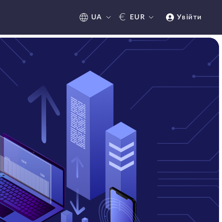
€
UA
EUR
Увійти