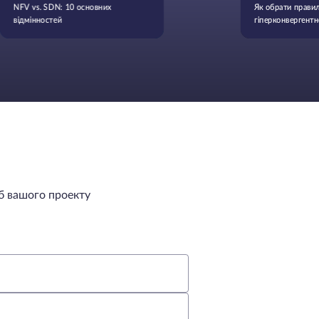
NFV vs. SDN: 10 основних
Як обрати прави
відмінностей
гіперконвергентн
вашого бізнесу
б вашого проекту