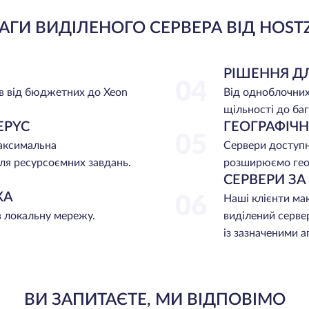
АГИ ВИДІЛЕНОГО СЕРВЕРА ВІД HOST
РІШЕННЯ Д
04
в від бюджетних до Xeon
Від одноблочних
щільності до баг
EPYC
ГЕОГРАФІЧ
05
максимальна
Сервери доступні
ля ресурсоємних завдань.
розширюємо гео
СЕРВЕРИ З
ЖА
06
Наші клієнти ма
в локальну мережу.
виділений серве
із зазначеними 
ВИ ЗАПИТАЄТЕ, МИ ВІДПОВІМО