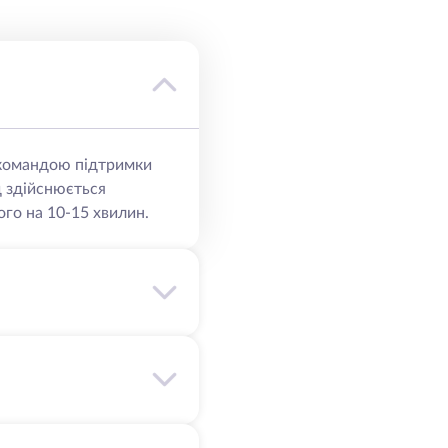
ю командою підтримки
д здійснюється
го на 10-15 хвилин.