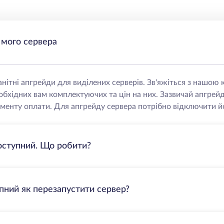
 мого сервера
нітні апгрейди для виділених серверів. Зв'яжіться з нашо
еобхідних вам комплектуючих та цін на них. Зазвичай апгрей
менту оплати. Для апгрейду сервера потрібно відключити йо
оступний. Що робити?
пний як перезапустити сервер?