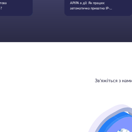
това
APIPA в дії: Як працює
)?
автоматична приватна IP-
адресація і коли вона
використовується
Зв'яжіться з на