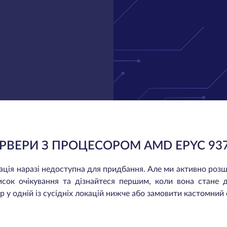
РВЕРИ З ПРОЦЕСОРОМ AMD EPYC 93
окація наразі недоступна для придбання. Але ми активно ро
исок очікування та дізнайтеся першим, коли вона стане 
 у одній із сусідніх локацій нижче або замовити кастомний 