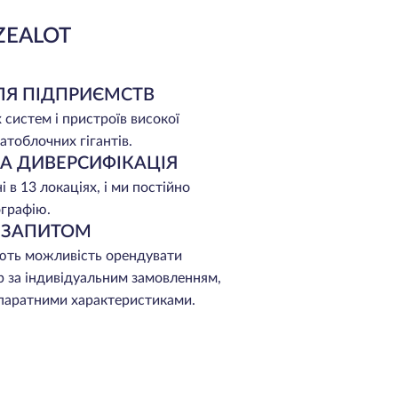
ZEALOT
ЛЯ ПІДПРИЄМСТВ
 систем і пристроїв високої
атоблочних гігантів.
НА ДИВЕРСИФІКАЦІЯ
 в 13 локаціях, і ми постійно
графію.
А ЗАПИТОМ
ють можливість орендувати
р за індивідуальним замовленням,
апаратними характеристиками.