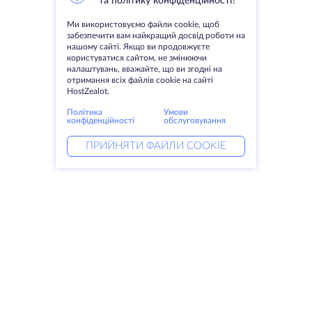
та політику конфіденційності?
Ми використовуємо файли cookie, щоб
забезпечити вам найкращий досвід роботи на
нашому сайті. Якщо ви продовжуєте
користуватися сайтом, не змінюючи
налаштувань, вважайте, що ви згодні на
отримання всіх файлів cookie на сайті
HostZealot.
Політика
Умови
конфіденційності
обслуговування
ПРИЙНЯТИ ФАЙЛИ COOKIE
Послуги
Рішення
Виділені сервери
Послуги DevOps
VPS
Linked helper
Колокація
Keitaro VPS
Домени
RDP