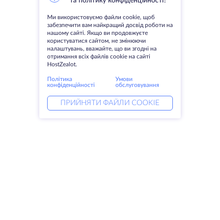
та політику конфіденційності?
Ми використовуємо файли cookie, щоб
забезпечити вам найкращий досвід роботи на
нашому сайті. Якщо ви продовжуєте
користуватися сайтом, не змінюючи
налаштувань, вважайте, що ви згодні на
отримання всіх файлів cookie на сайті
HostZealot.
Політика
Умови
конфіденційності
обслуговування
ПРИЙНЯТИ ФАЙЛИ COOKIE
Послуги
Рішення
Виділені сервери
Послуги DevOps
VPS
Linked helper
Колокація
Keitaro VPS
Домени
RDP