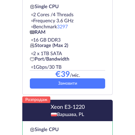
Single CPU
2 Cores /4 Threads
Frequency 3.6 GHz
Benchmark
3297
RAM
16 GB DDR3
Storage (Max 2)
2 х 1TB SATA
Port/Bandwidth
1Gbps/30 TB
€
39
/міс.
Замовити
Розпродаж
Xeon E3-1220
Варшава, PL
Single CPU