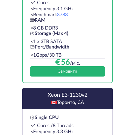
4 Cores
Frequency 3.1 GHz
Benchmark
3788
RAM
8 GB DDR3
Storage (Max 4)
1 х 3TB SATA
Port/Bandwidth
1Gbps/30 TB
€
56
/міс.
Замовити
Xeon E3-1230v2
Торонто, CA
Single CPU
4 Cores /8 Threads
Frequency 3.3 GHz