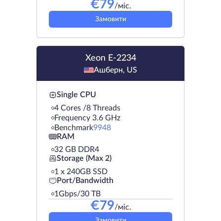
€
79
/міс.
Замовити
Xeon E-2234
Ашберн, US
Single CPU
4 Cores /8 Threads
Frequency 3.6 GHz
Benchmark
9948
RAM
32 GB DDR4
Storage (Max 2)
1 х 240GB SSD
Port/Bandwidth
1Gbps/30 TB
€
79
/міс.
Замовити