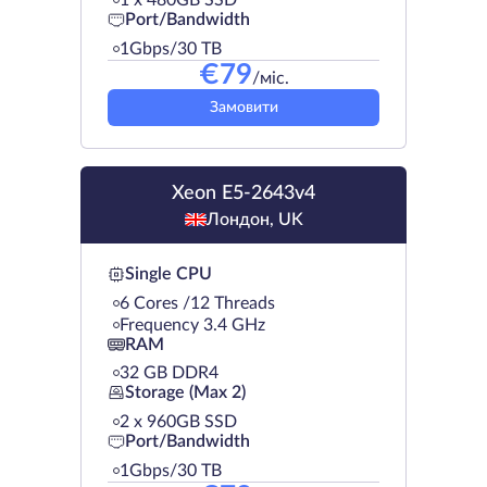
Port/Bandwidth
1Gbps/30 TB
€
79
/міс.
Замовити
Xeon E5-2643v4
Лондон, UK
Single CPU
6 Cores /12 Threads
Frequency 3.4 GHz
RAM
32 GB DDR4
Storage (Max 2)
2 х 960GB SSD
Port/Bandwidth
1Gbps/30 TB