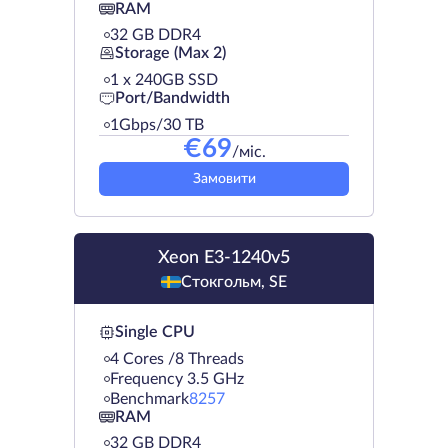
RAM
32 GB DDR4
Storage (Max 2)
1 х 240GB SSD
Port/Bandwidth
1Gbps/30 TB
€
69
/міс.
Замовити
Xeon E3-1240v5
Стокгольм, SE
Single CPU
4 Cores /8 Threads
Frequency 3.5 GHz
Benchmark
8257
RAM
32 GB DDR4