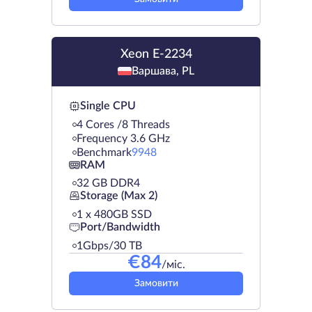
Xeon E-2234
Варшава, PL
Single CPU
4 Cores /8 Threads
Frequency 3.6 GHz
Benchmark
9948
RAM
32 GB DDR4
Storage (Max 2)
1 х 480GB SSD
Port/Bandwidth
1Gbps/30 TB
€
84
/міс.
Замовити