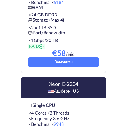
Benchmark
6184
RAM
24 GB DDR3
Storage (Max 4)
2 х 1TB SSD
Port/Bandwidth
1Gbps/30 TB
RAID
€
58
/міс.
Замовити
Xeon E-2234
Ашберн, US
Single CPU
4 Cores /8 Threads
Frequency 3.6 GHz
Benchmark
9948