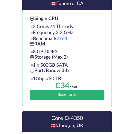
Торонто, CA
Single CPU
2 Cores /4 Threads
Frequency 3.3 GHz
Benchmark
2164
RAM
8 GB DDR3
Storage (Max 2)
1 х 500GB SATA
Port/Bandwidth
1Gbps/30 TB
€
34
/міс.
Замовити
Core i3-4350
Лондон, UK