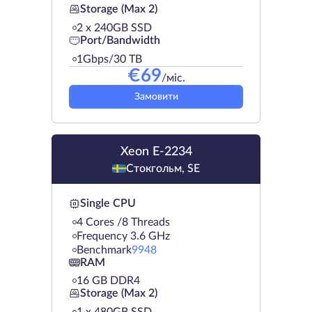
Storage (Max 2)
2 х 240GB SSD
Port/Bandwidth
1Gbps/30 TB
€
69
/міс.
Замовити
Xeon E-2234
Стокгольм, SE
Single CPU
4 Cores /8 Threads
Frequency 3.6 GHz
Benchmark
9948
RAM
16 GB DDR4
Storage (Max 2)
1 х 480GB SSD