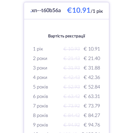
€10.91
.
xn--t60b56a
/1 рік
Вартість реєстрації
1 рік
€ 10.93
€ 10.91
2 роки
€ 21.43
€ 21.40
3 роки
€ 31.93
€ 31.88
4 роки
€ 42.43
€ 42.36
5 років
€ 52.93
€ 52.84
6 років
€ 63.42
€ 63.31
7 років
€ 73.92
€ 73.79
8 років
€ 84.42
€ 84.27
9 років
€ 94.92
€ 94.76