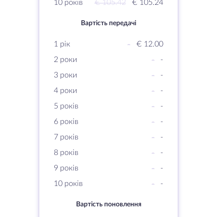
10 років
€ 105.42
€ 105.24
Вартість передачі
1 рік
-
€ 12.00
2 роки
-
-
3 роки
-
-
4 роки
-
-
5 років
-
-
6 років
-
-
7 років
-
-
8 років
-
-
9 років
-
-
10 років
-
-
Вартість поновлення