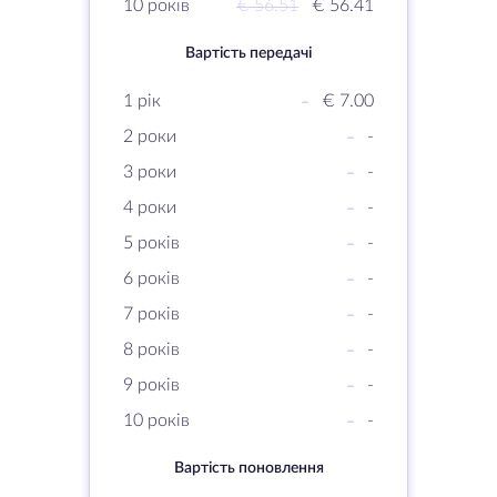
10 років
€ 56.51
€ 56.41
Вартість передачі
1 рік
-
€ 7.00
2 роки
-
-
3 роки
-
-
4 роки
-
-
5 років
-
-
6 років
-
-
7 років
-
-
8 років
-
-
9 років
-
-
10 років
-
-
Вартість поновлення