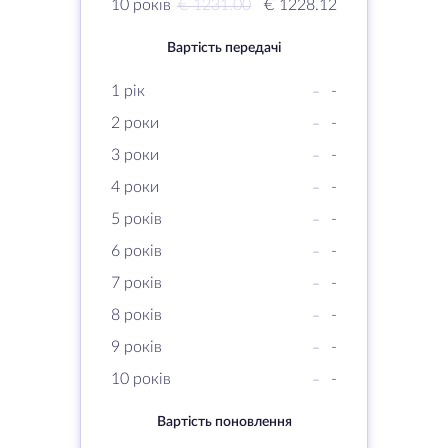
10 років
€ 1231.00
€ 1228.12
Вартість передачі
1 рік
-
-
2 роки
-
-
3 роки
-
-
4 роки
-
-
5 років
-
-
6 років
-
-
7 років
-
-
8 років
-
-
9 років
-
-
10 років
-
-
Вартість поновлення