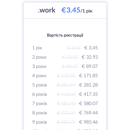
.
work
€3.45
/1 рік
Вартість реєстрації
1 рік
€ 3.46
€ 3.45
2 роки
€ 33.01
€ 32.93
3 роки
€ 89.27
€ 89.07
4 роки
€ 172.25
€ 171.85
5 років
€ 281.94
€ 281.28
6 років
€ 418.33
€ 417.35
7 років
€ 581.43
€ 580.07
8 років
€ 771.24
€ 769.44
9 років
€ 987.77
€ 985.46