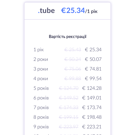
.
tube
€25.34
/1 рік
Вартість реєстрації
1 рік
€ 25.43
€ 25.34
2 роки
€ 50.24
€ 50.07
3 роки
€ 75.06
€ 74.81
4 роки
€ 99.88
€ 99.54
5 років
€ 124.70
€ 124.28
6 років
€ 149.52
€ 149.01
7 років
€ 174.33
€ 173.74
8 років
€ 199.15
€ 198.48
9 років
€ 223.97
€ 223.21