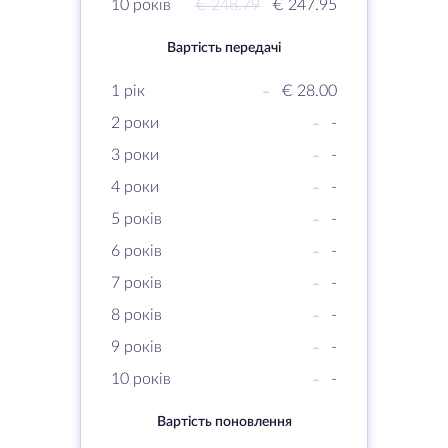
10 років
€ 248.79
€ 247.95
Вартість передачі
1 рік
-
€ 28.00
2 роки
-
-
3 роки
-
-
4 роки
-
-
5 років
-
-
6 років
-
-
7 років
-
-
8 років
-
-
9 років
-
-
10 років
-
-
Вартість поновлення