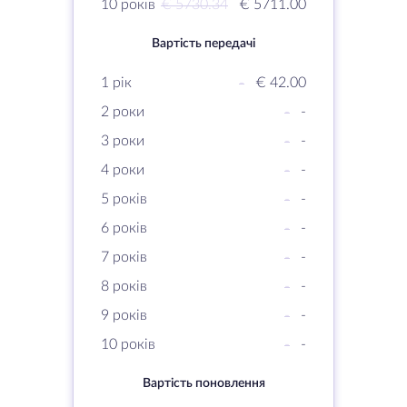
10 років
€ 5730.34
€ 5711.00
Вартість передачі
1 рік
-
€ 42.00
2 роки
-
-
3 роки
-
-
4 роки
-
-
5 років
-
-
6 років
-
-
7 років
-
-
8 років
-
-
9 років
-
-
10 років
-
-
Вартість поновлення