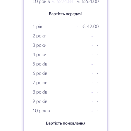
10 років
€ 6274.84
€ 6264.00
Вартість передачі
1 рік
-
€ 42.00
2 роки
-
-
3 роки
-
-
4 роки
-
-
5 років
-
-
6 років
-
-
7 років
-
-
8 років
-
-
9 років
-
-
10 років
-
-
Вартість поновлення