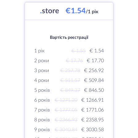
.
store
€1.54
/1 рік
Вартість реєстрації
1 рік
€ 1.55
€ 1.54
2 роки
€ 17.76
€ 17.70
3 роки
€ 257.78
€ 256.92
4 роки
€ 511.57
€ 509.84
5 років
€ 849.37
€ 846.50
6 років
€ 1271.20
€ 1266.91
7 років
€ 1777.05
€ 1771.06
8 років
€ 2366.93
€ 2358.95
9 років
€ 3040.84
€ 3030.58