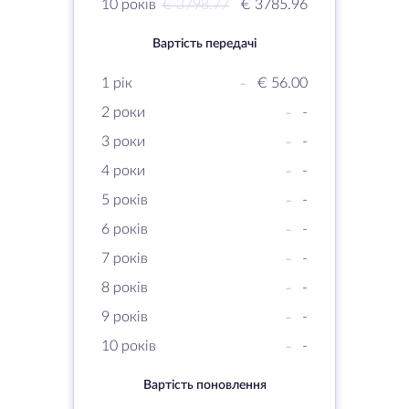
10 років
€ 3798.77
€ 3785.96
Вартість передачі
1 рік
-
€ 56.00
2 роки
-
-
3 роки
-
-
4 роки
-
-
5 років
-
-
6 років
-
-
7 років
-
-
8 років
-
-
9 років
-
-
10 років
-
-
Вартість поновлення