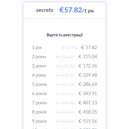
€57.82
.
secrets
/1 рік
Вартість реєстрації
1 рік
€ 57.92
€ 57.82
2 роки
€ 115.24
€ 115.04
3 роки
€ 172.56
€ 172.26
4 роки
€ 229.87
€ 229.48
5 років
€ 287.19
€ 286.69
6 років
€ 344.51
€ 343.91
7 років
€ 401.82
€ 401.13
8 років
€ 459.14
€ 458.35
9 років
€ 516.46
€ 515.56