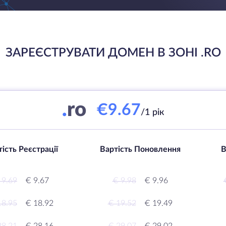
ЗАРЕЄСТРУВАТИ ДОМЕН В ЗОНІ .RO
.
ro
€9.67
/1 рік
ість Реєстрації
Вартість Поновлення
В
 9.69
€ 9.67
€ 9.98
€ 9.96
18.95
€ 18.92
€ 19.52
€ 19.49