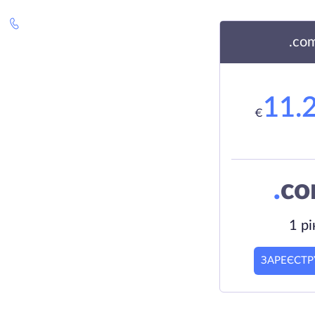
.co
11.
€
.
c
1 рі
ЗАРЕЄСТР