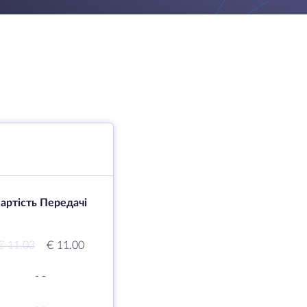
артість Передачі
€ 11.03
€ 11.00
-
-