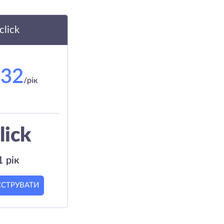
.click
.32
/рік
lick
1 рік
ЄСТРУВАТИ