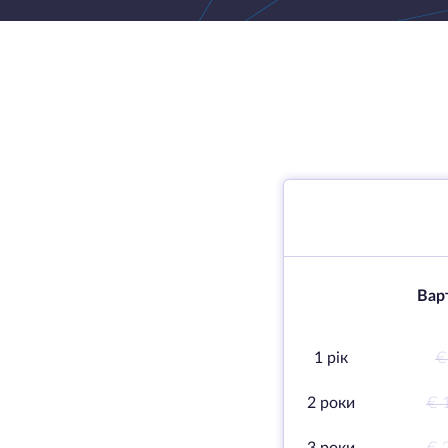
Варт
1 рік
€
2 роки
€ 