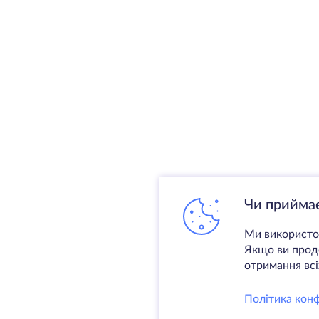
Чи приймає
Ми використов
Якщо ви продо
отримання всіх
Політика конф