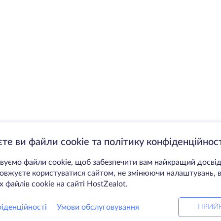
те ви файли cookie та політику конфіденційност
уємо файли cookie, щоб забезпечити вам найкращий досвід
вжуєте користуватися сайтом, не змінюючи налаштувань, в
 файлів cookie на сайті HostZealot.
іденційності
Умови обслуговування
ПРИЙ