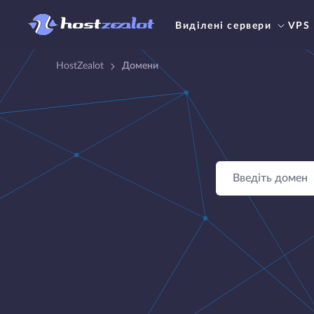
Виділені сервери
VPS
HostZealot
Домени