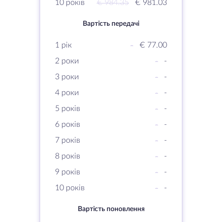
10 років
€ 984.35
€ 981.03
Вартість передачі
1 рік
-
€ 77.00
2 роки
-
-
3 роки
-
-
4 роки
-
-
5 років
-
-
6 років
-
-
7 років
-
-
8 років
-
-
9 років
-
-
10 років
-
-
Вартість поновлення