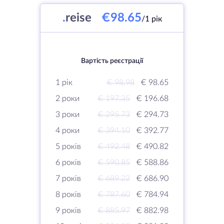
.
reise
€98.65
/1 рік
Вартість реєстрації
1 рік
€ 98.98
€ 98.65
2 роки
€ 197.35
€ 196.68
3 роки
€ 295.73
€ 294.73
4 роки
€ 394.10
€ 392.77
5 років
€ 492.48
€ 490.82
6 років
€ 590.85
€ 588.86
7 років
€ 689.22
€ 686.90
8 років
€ 787.60
€ 784.94
9 років
€ 885.97
€ 882.98