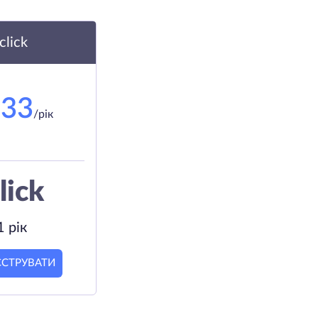
.click
.33
/рік
lick
1 рік
ЄСТРУВАТИ