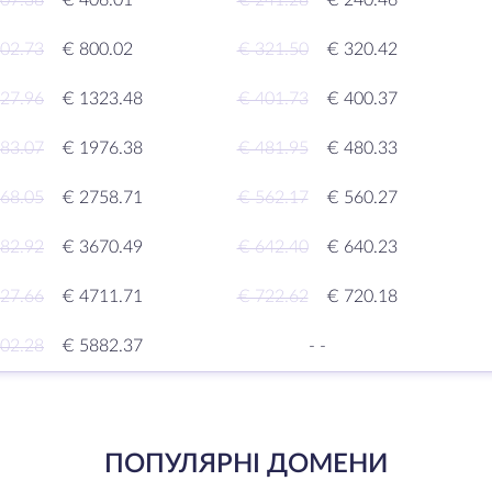
07.38
€ 406.01
€ 241.28
€ 240.46
02.73
€ 800.02
€ 321.50
€ 320.42
27.96
€ 1323.48
€ 401.73
€ 400.37
83.07
€ 1976.38
€ 481.95
€ 480.33
68.05
€ 2758.71
€ 562.17
€ 560.27
82.92
€ 3670.49
€ 642.40
€ 640.23
27.66
€ 4711.71
€ 722.62
€ 720.18
02.28
€ 5882.37
-
-
ПОПУЛЯРНІ ДОМЕНИ