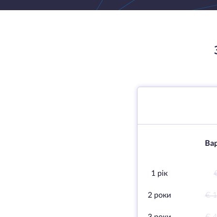
Вар
1 рік
2 роки
€ 1