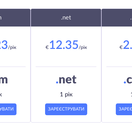
m
.net
23
12.35
2
/рік
€
/рік
€
om
.
net
.
c
к
1 рік
УВАТИ
ЗАРЕЄСТРУВАТИ
ЗАРЕ