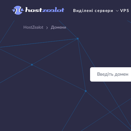
Виділені сервери
VPS
HostZealot
Домени