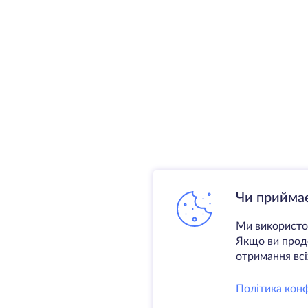
Чи приймає
Ми використов
Якщо ви продо
отримання всіх
Політика конф