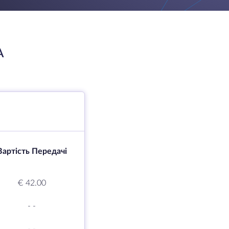
A
Вартість Передачі
€ 42.00
-
-