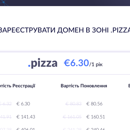
ЗАРЕЄСТРУВАТИ ДОМЕН В ЗОНІ .PIZZ
.
pizza
€6.30
/1 рік
тість Реєстрації
Вартість Поновлення
€ 6.32
€ 6.30
€ 80.83
€ 80.56
41.91
€ 141.43
€ 161.05
€ 160.51