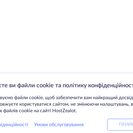
те ви файли cookie та політику конфіденційност
уємо файли cookie, щоб забезпечити вам найкращий досвід
вжуєте користуватися сайтом, не змінюючи налаштувань, в
 файлів cookie на сайті HostZealot.
іденційності
Умови обслуговування
ПРИЙ