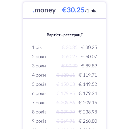
.
money
€30.25
/1 рік
Вартість реєстрації
1 рік
€ 30.35
€ 30.25
2 роки
€ 60.27
€ 60.07
3 роки
€ 90.20
€ 89.89
4 роки
€ 120.11
€ 119.71
5 років
€ 150.03
€ 149.52
6 років
€ 179.95
€ 179.34
7 років
€ 209.86
€ 209.16
8 років
€ 239.79
€ 238.98
9 років
€ 269.71
€ 268.80