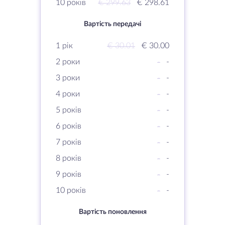
10 років
€ 299.63
€ 298.61
Вартість передачі
1 рік
€ 30.01
€ 30.00
2 роки
-
-
3 роки
-
-
4 роки
-
-
5 років
-
-
6 років
-
-
7 років
-
-
8 років
-
-
9 років
-
-
10 років
-
-
Вартість поновлення