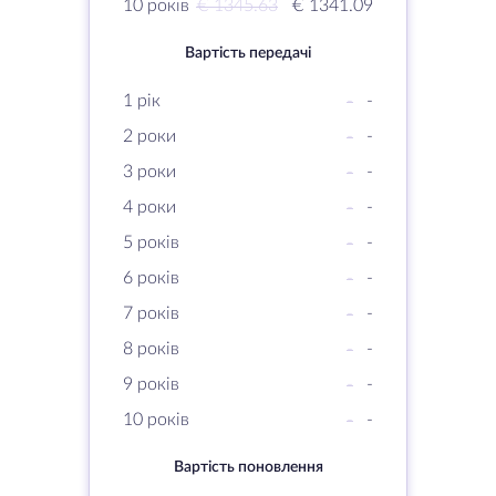
10 років
€ 1345.63
€ 1341.09
Вартість передачі
1 рік
-
-
2 роки
-
-
3 роки
-
-
4 роки
-
-
5 років
-
-
6 років
-
-
7 років
-
-
8 років
-
-
9 років
-
-
10 років
-
-
Вартість поновлення