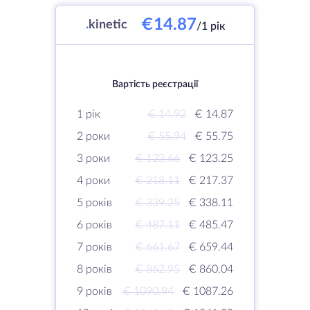
€14.87
.
kinetic
/1 рік
Вартість реєстрації
1 рік
€ 14.92
€ 14.87
2 роки
€ 55.94
€ 55.75
3 роки
€ 123.66
€ 123.25
4 роки
€ 218.11
€ 217.37
5 років
€ 339.25
€ 338.11
6 років
€ 487.11
€ 485.47
7 років
€ 661.67
€ 659.44
8 років
€ 862.95
€ 860.04
9 років
€ 1090.94
€ 1087.26