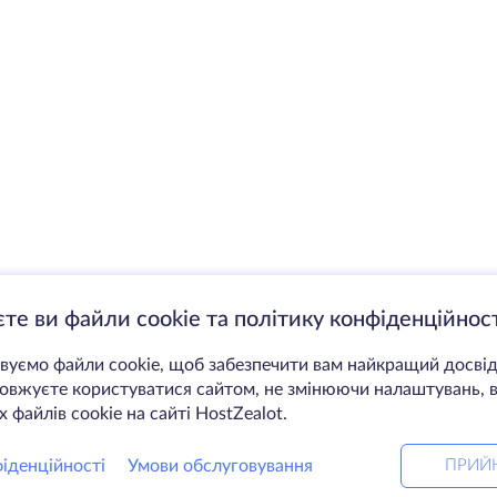
те ви файли cookie та політику конфіденційност
уємо файли cookie, щоб забезпечити вам найкращий досвід
вжуєте користуватися сайтом, не змінюючи налаштувань, в
 файлів cookie на сайті HostZealot.
іденційності
Умови обслуговування
ПРИЙ