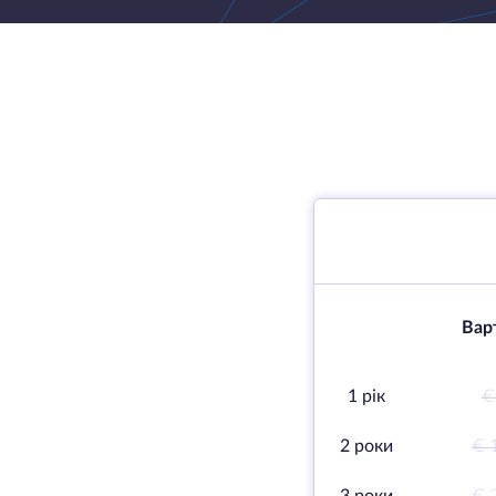
Варт
1 рік
€
2 роки
€ 