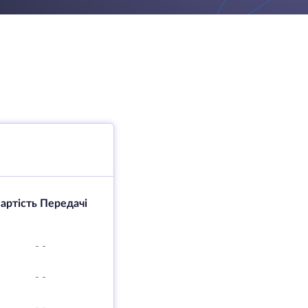
артість Передачі
-
-
-
-