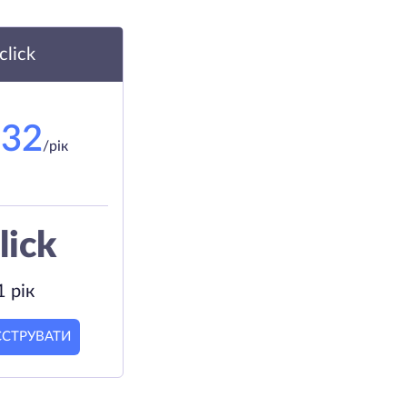
.click
.32
/рік
lick
1 рік
ЄСТРУВАТИ