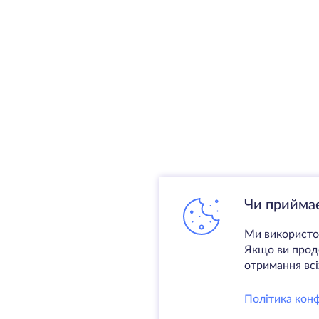
Чи приймає
Ми використов
Якщо ви продо
отримання всіх
Політика конф