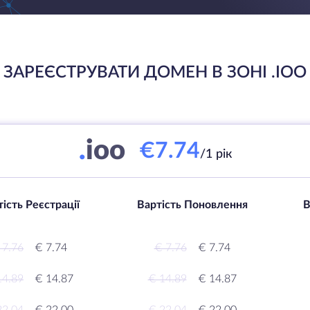
ЗАРЕЄСТРУВАТИ ДОМЕН В ЗОНІ .IOO
.
ioo
€7.74
/1 рік
ість Реєстрації
Вартість Поновлення
В
 7.76
€ 7.74
€ 7.76
€ 7.74
14.89
€ 14.87
€ 14.89
€ 14.87