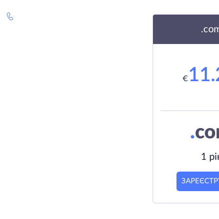
.co
11.
€
.
c
1 рі
ЗАРЕЄСТР