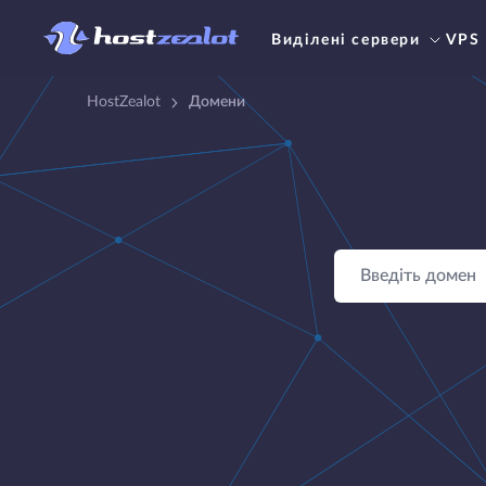
Виділені сервери
VPS
HostZealot
Домени