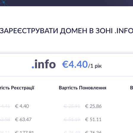
ЗАРЕЄСТРУВАТИ ДОМЕН В ЗОНІ .INF
.
info
€4.40
/1 рік
ість Реєстрації
Вартість Поновлення
В
 4.41
€ 4.40
€ 25.91
€ 25.86
63.58
€ 63.47
€ 51.19
€ 51.11