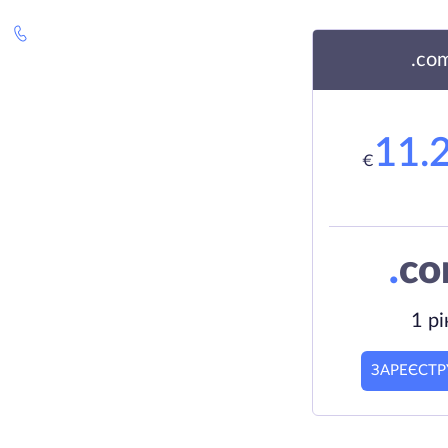
.co
11.
€
.
c
1 рі
ЗАРЕЄСТР