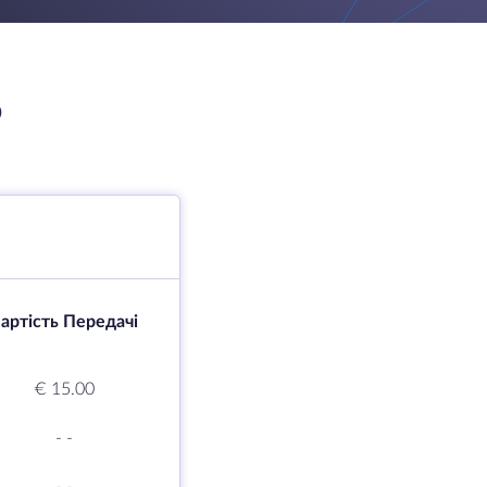
O
артість Передачі
€ 15.00
-
-