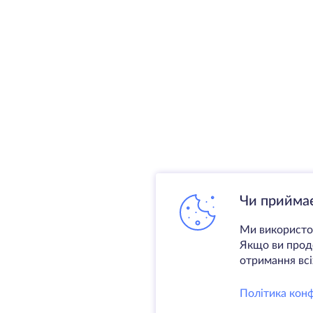
Чи приймає
Ми використов
Якщо ви продо
отримання всіх
Політика конф