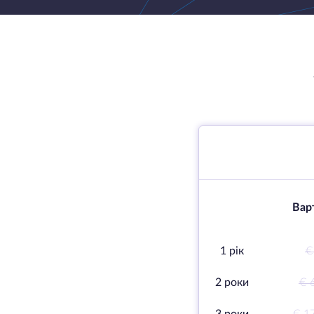
Варт
1 рік
€
2 роки
€ 