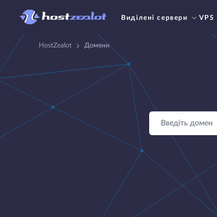
Виділені сервери
VPS
HostZealot
Домени