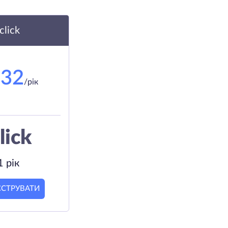
.click
.32
/рік
lick
1 рік
ЄСТРУВАТИ