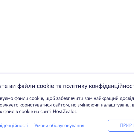
те ви файли cookie та політику конфіденційност
уємо файли cookie, щоб забезпечити вам найкращий досвід
вжуєте користуватися сайтом, не змінюючи налаштувань, в
 файлів cookie на сайті HostZealot.
іденційності
Умови обслуговування
ПРИЙ