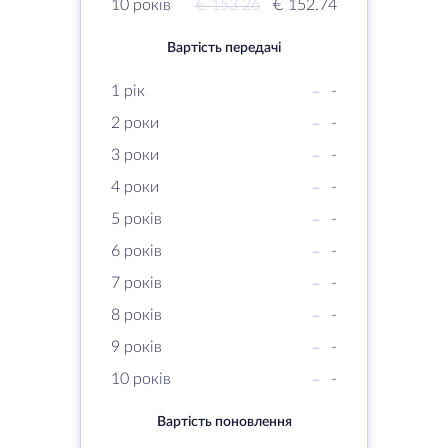
10 років
€ 153.26
€ 152.74
Вартість передачі
1 рік
-
-
2 роки
-
-
3 роки
-
-
4 роки
-
-
5 років
-
-
6 років
-
-
7 років
-
-
8 років
-
-
9 років
-
-
10 років
-
-
Вартість поновлення