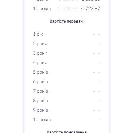
10 років
€ 726.42
€ 723.97
Вартість передачі
1 рік
-
-
2 роки
-
-
3 роки
-
-
4 роки
-
-
5 років
-
-
6 років
-
-
7 років
-
-
8 років
-
-
9 років
-
-
10 років
-
-
Вартість поновлення