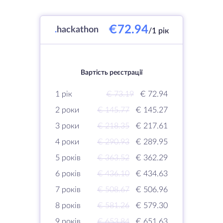
€72.94
.
hackathon
/1 рік
Вартість реєстрації
1 рік
€ 73.19
€ 72.94
2 роки
€ 145.77
€ 145.27
3 роки
€ 218.35
€ 217.61
4 роки
€ 290.93
€ 289.95
5 років
€ 363.52
€ 362.29
6 років
€ 436.10
€ 434.63
7 років
€ 508.67
€ 506.96
8 років
€ 581.26
€ 579.30
9 років
€ 653.84
€ 651.63