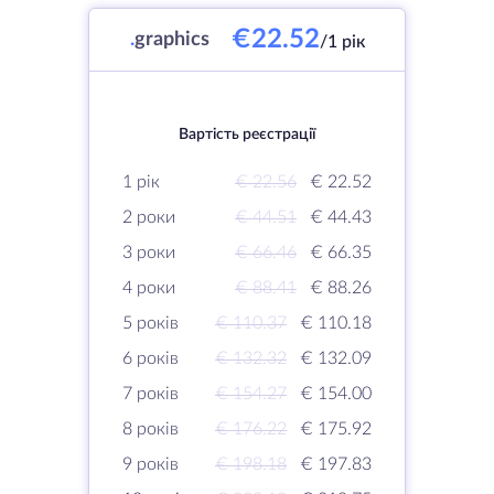
€22.52
.
graphics
/1 рік
Вартість реєстрації
1 рік
€ 22.56
€ 22.52
2 роки
€ 44.51
€ 44.43
3 роки
€ 66.46
€ 66.35
4 роки
€ 88.41
€ 88.26
5 років
€ 110.37
€ 110.18
6 років
€ 132.32
€ 132.09
7 років
€ 154.27
€ 154.00
8 років
€ 176.22
€ 175.92
9 років
€ 198.18
€ 197.83