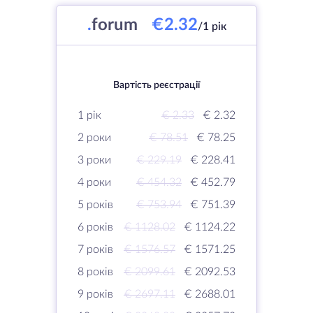
.
forum
€2.32
/1 рік
Вартість реєстрації
1 рік
€ 2.33
€ 2.32
2 роки
€ 78.51
€ 78.25
3 роки
€ 229.19
€ 228.41
4 роки
€ 454.32
€ 452.79
5 років
€ 753.94
€ 751.39
6 років
€ 1128.02
€ 1124.22
7 років
€ 1576.57
€ 1571.25
8 років
€ 2099.61
€ 2092.53
9 років
€ 2697.11
€ 2688.01