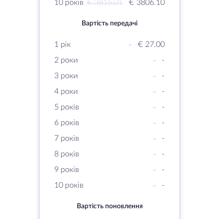
10 років
€ 3815.01
€ 3806.10
Вартість передачі
1 рік
-
€ 27.00
2 роки
-
-
3 роки
-
-
4 роки
-
-
5 років
-
-
6 років
-
-
7 років
-
-
8 років
-
-
9 років
-
-
10 років
-
-
Вартість поновлення