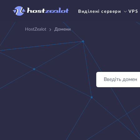
Виділені сервери
VPS
HostZealot
Домени