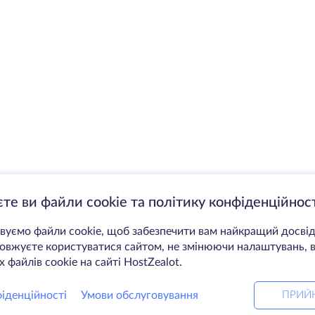
те ви файли cookie та політику конфіденційност
уємо файли cookie, щоб забезпечити вам найкращий досвід
вжуєте користуватися сайтом, не змінюючи налаштувань, в
 файлів cookie на сайті HostZealot.
іденційності
Умови обслуговування
ПРИЙ