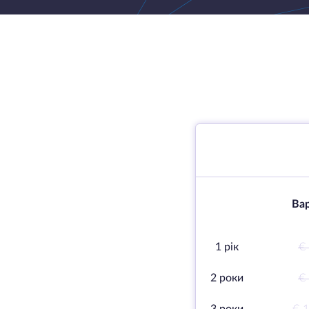
Вар
1 рік
€ 
2 роки
€ 