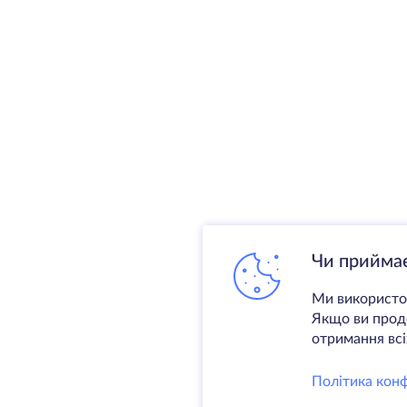
Чи приймає
Ми використов
Якщо ви продо
отримання всіх
Політика конф