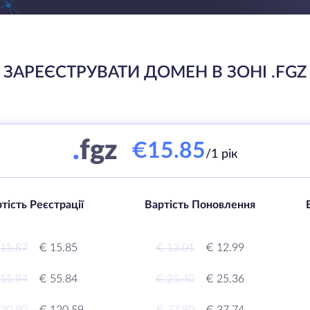
ЗАРЕЄСТРУВАТИ ДОМЕН В ЗОНІ .FGZ
.
fgz
€15.85
/1 рік
тість Реєстрації
Вартість Поновлення
15.87
€ 15.85
€ 13.01
€ 12.99
55.94
€ 55.84
€ 25.40
€ 25.36