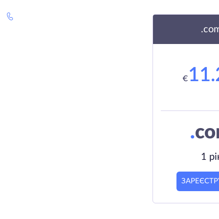
.co
11.
€
.
c
1 рі
ЗАРЕЄСТР