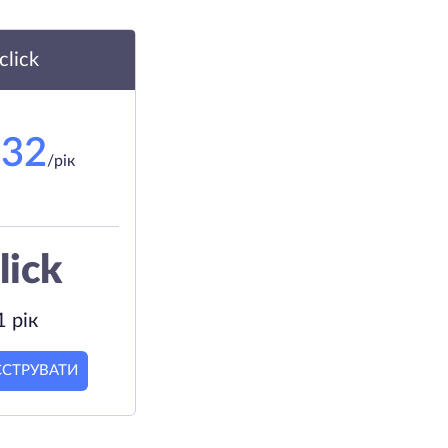
.click
.32
/рік
lick
1 рік
ЄСТРУВАТИ