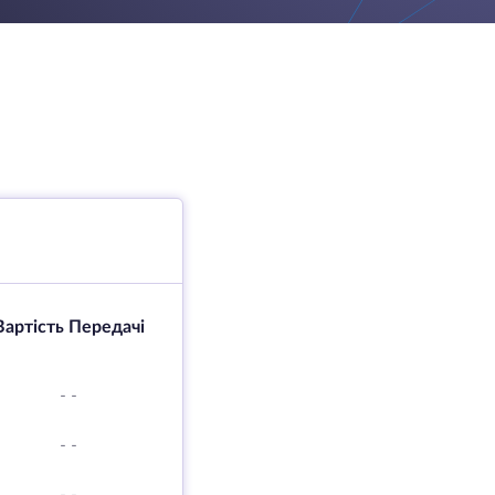
Вартість Передачі
-
-
-
-