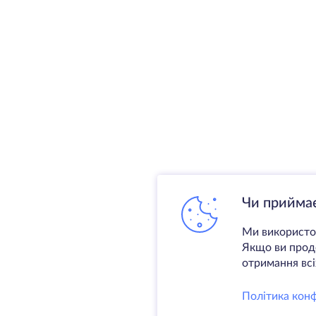
Чи приймає
Ми використов
Якщо ви продо
отримання всіх
Політика конф