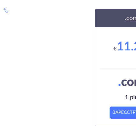
.co
11.
€
.
c
1 рі
ЗАРЕЄСТР