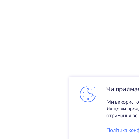
Чи приймає
Ми використов
Якщо ви продо
отримання всіх
Політика конф