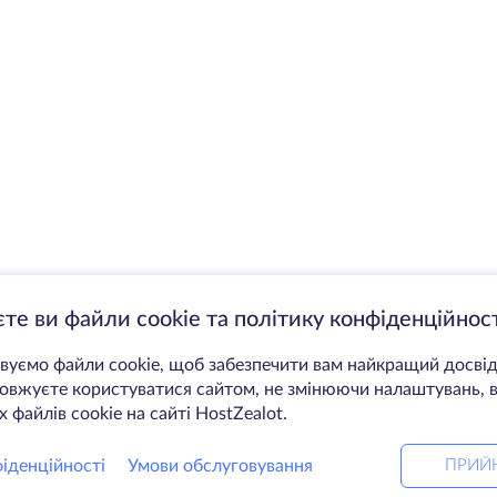
те ви файли cookie та політику конфіденційност
уємо файли cookie, щоб забезпечити вам найкращий досвід
вжуєте користуватися сайтом, не змінюючи налаштувань, в
 файлів cookie на сайті HostZealot.
іденційності
Умови обслуговування
ПРИЙ