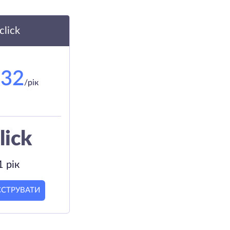
.click
.32
/рік
lick
1 рік
ЄСТРУВАТИ