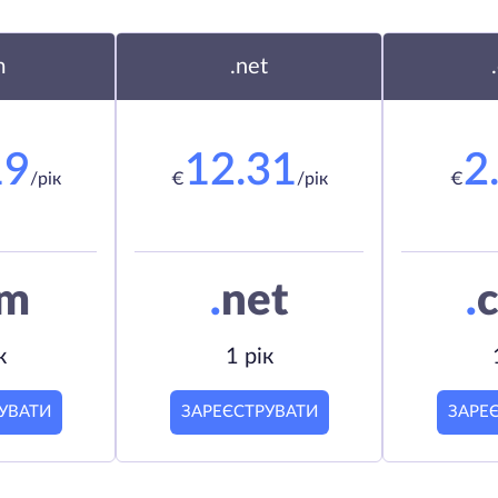
m
.net
19
12.31
2
/рік
€
/рік
€
om
.
net
.
c
к
1 рік
УВАТИ
ЗАРЕЄСТРУВАТИ
ЗАРЕ