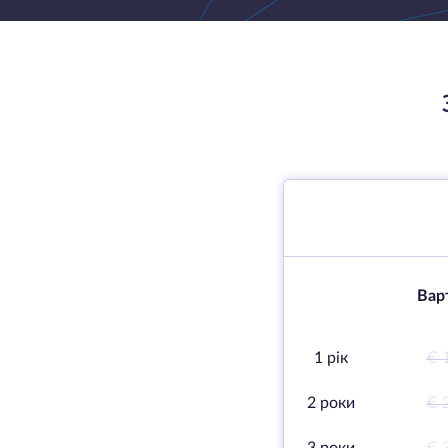
Варт
1 рік
€ 
2 роки
€ 