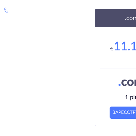
.co
11.
€
.
c
1 рі
ЗАРЕЄСТР