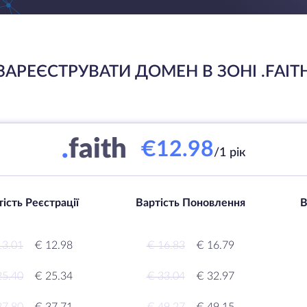
ЗАРЕЄСТРУВАТИ ДОМЕН В ЗОНІ .FAIT
.
faith
€12.98
/1 рік
ість Реєстрації
Вартість Поновлення
В
13.01
€ 12.98
€ 16.83
€ 16.79
25.40
€ 25.34
€ 33.04
€ 32.97