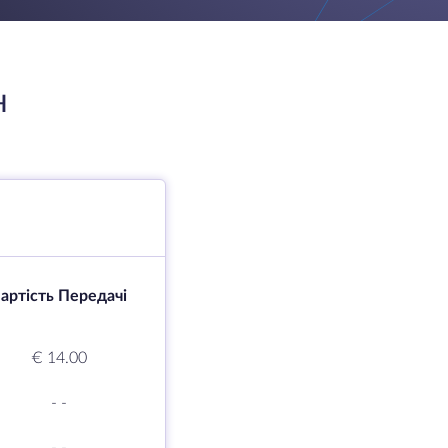
H
артість Передачі
€ 14.00
-
-