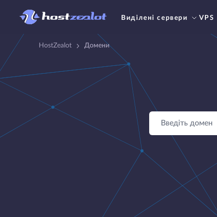
Виділені сервери
VPS
HostZealot
Домени