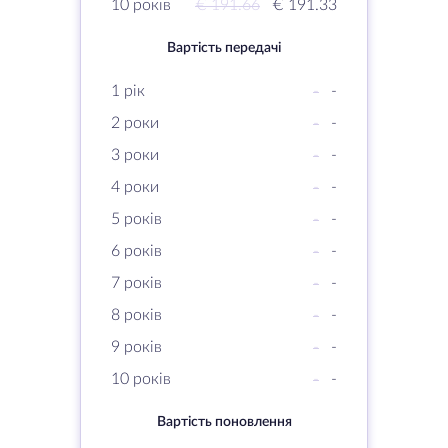
10 років
€ 191.66
€ 191.33
Вартість передачі
1 рік
-
-
2 роки
-
-
3 роки
-
-
4 роки
-
-
5 років
-
-
6 років
-
-
7 років
-
-
8 років
-
-
9 років
-
-
10 років
-
-
Вартість поновлення