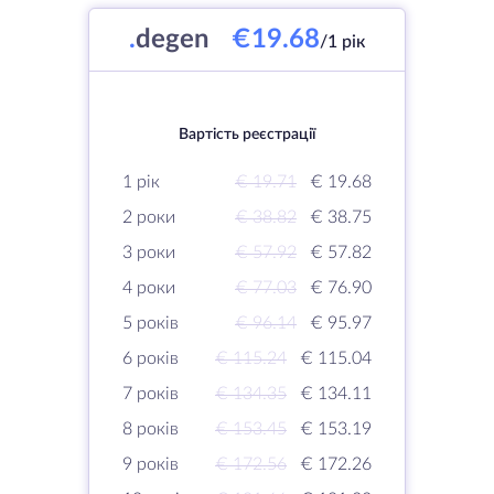
.
degen
€19.68
/1 рік
Вартість реєстрації
1 рік
€ 19.71
€ 19.68
2 роки
€ 38.82
€ 38.75
3 роки
€ 57.92
€ 57.82
4 роки
€ 77.03
€ 76.90
5 років
€ 96.14
€ 95.97
6 років
€ 115.24
€ 115.04
7 років
€ 134.35
€ 134.11
8 років
€ 153.45
€ 153.19
9 років
€ 172.56
€ 172.26