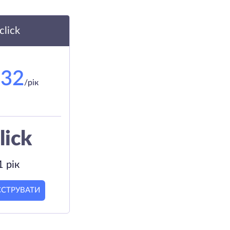
.click
.32
/рік
lick
1 рік
ЄСТРУВАТИ