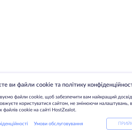
те ви файли cookie та політику конфіденційност
уємо файли cookie, щоб забезпечити вам найкращий досвід
вжуєте користуватися сайтом, не змінюючи налаштувань, в
 файлів cookie на сайті HostZealot.
іденційності
Умови обслуговування
ПРИЙ