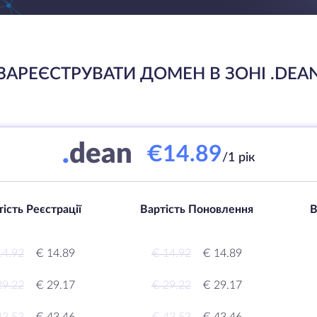
ЗАРЕЄСТРУВАТИ ДОМЕН В ЗОНІ .DEA
.
dean
€14.89
/1 рік
ість Реєстрації
Вартість Поновлення
В
14.92
€ 14.89
€ 14.92
€ 14.89
29.22
€ 29.17
€ 29.22
€ 29.17