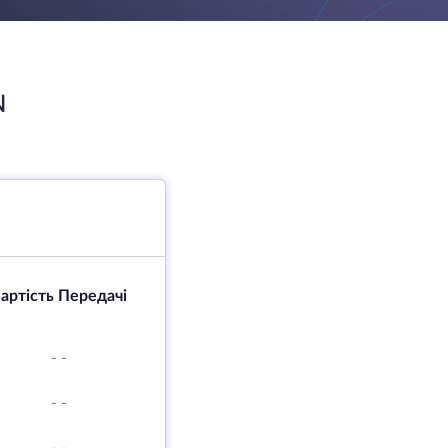
N
артість Передачі
-
-
-
-