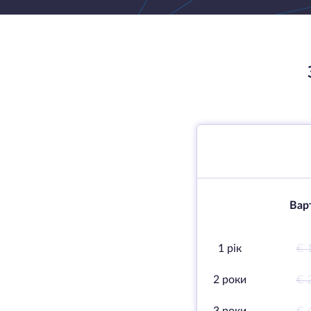
Варт
1 рік
€ 
2 роки
€ 