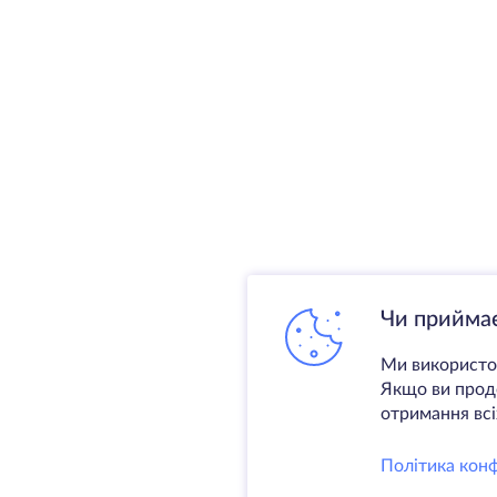
Чи приймає
Ми використов
Якщо ви продо
отримання всіх
Політика конф