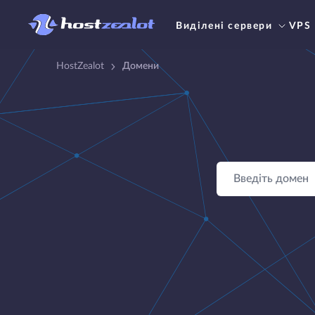
Виділені сервери
VPS
HostZealot
Домени