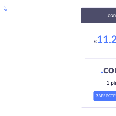
.co
11.
€
.
c
1 рі
ЗАРЕЄСТР