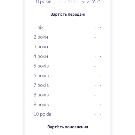
10 років
€ 220.13
€ 219.75
Вартість передачі
1 рік
-
-
2 роки
-
-
3 роки
-
-
4 роки
-
-
5 років
-
-
6 років
-
-
7 років
-
-
8 років
-
-
9 років
-
-
10 років
-
-
Вартість поновлення