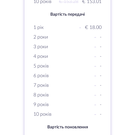
10 років
€ 153.28
€ 153.01
Вартість передачі
1 рік
-
€ 18.00
2 роки
-
-
3 роки
-
-
4 роки
-
-
5 років
-
-
6 років
-
-
7 років
-
-
8 років
-
-
9 років
-
-
10 років
-
-
Вартість поновлення