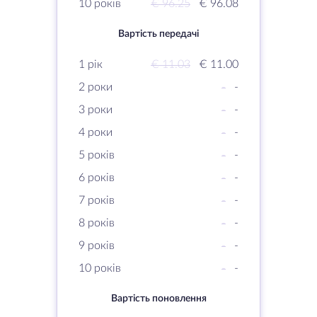
10 років
€ 96.25
€ 96.08
Вартість передачі
1 рік
€ 11.03
€ 11.00
2 роки
-
-
3 роки
-
-
4 роки
-
-
5 років
-
-
6 років
-
-
7 років
-
-
8 років
-
-
9 років
-
-
10 років
-
-
Вартість поновлення