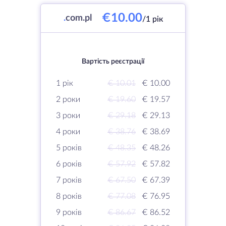
€10.00
.
com.pl
/1 рік
Вартість реєстрації
1 рік
€ 10.01
€ 10.00
2 роки
€ 19.60
€ 19.57
3 роки
€ 29.18
€ 29.13
4 роки
€ 38.76
€ 38.69
5 років
€ 48.35
€ 48.26
6 років
€ 57.92
€ 57.82
7 років
€ 67.50
€ 67.39
8 років
€ 77.08
€ 76.95
9 років
€ 86.67
€ 86.52