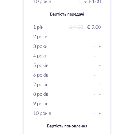
10 років
-
€ 84.00
Вартість передачі
1 рік
€ 9.02
€ 9.00
2 роки
-
-
3 роки
-
-
4 роки
-
-
5 років
-
-
6 років
-
-
7 років
-
-
8 років
-
-
9 років
-
-
10 років
-
-
Вартість поновлення