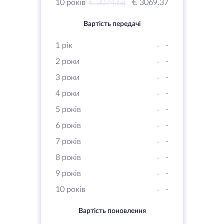
10 років
€ 3074.68
€ 3069.37
Вартість передачі
1 рік
-
-
2 роки
-
-
3 роки
-
-
4 роки
-
-
5 років
-
-
6 років
-
-
7 років
-
-
8 років
-
-
9 років
-
-
10 років
-
-
Вартість поновлення