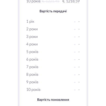
10 років
€ 1221.45
€ 1218.59
Вартість передачі
1 рік
-
-
2 роки
-
-
3 роки
-
-
4 роки
-
-
5 років
-
-
6 років
-
-
7 років
-
-
8 років
-
-
9 років
-
-
10 років
-
-
Вартість поновлення