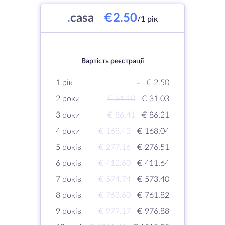
.
casa
€2.50
/1 рік
Вартість реєстрації
1 рік
-
€ 2.50
2 роки
€ 31.10
€ 31.03
3 роки
€ 86.41
€ 86.21
4 роки
€ 168.43
€ 168.04
5 років
€ 277.16
€ 276.51
6 років
€ 412.60
€ 411.64
7 років
€ 574.74
€ 573.40
8 років
€ 763.60
€ 761.82
9 років
€ 979.17
€ 976.88