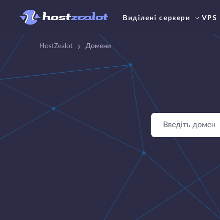
Виділені сервери
VPS
HostZealot
Домени