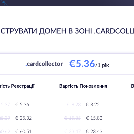
СТРУВАТИ ДОМЕН В ЗОНІ .CARDCOL
€5.36
.
cardcollector
/1 рік
ість Реєстрації
Вартість Поновлення
В
 5.37
€ 5.36
€ 8.23
€ 8.22
25.37
€ 25.32
€ 15.85
€ 15.82
60.62
€ 60.51
€ 23.47
€ 23.43