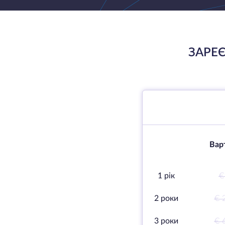
ЗАРЕЄ
Варт
1 рік
€
2 роки
€ 
3 роки
€ 