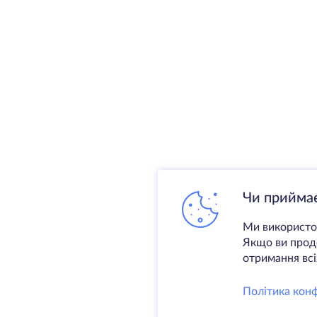
Чи приймає
Ми використов
Якщо ви продо
отримання всіх
Політика конф