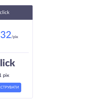
.click
.32
/рік
lick
1 рік
ЄСТРУВАТИ