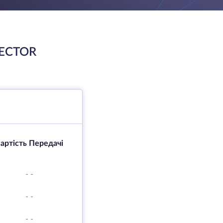
LECTOR
артість Передачі
-
-
-
-
-
-