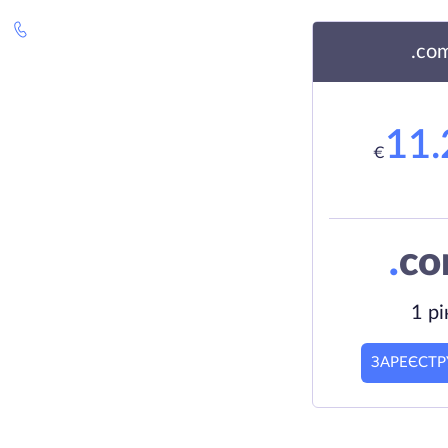
.co
11.
€
.
c
1 рі
ЗАРЕЄСТР