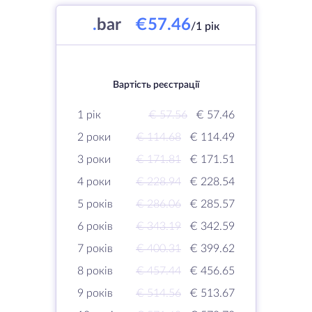
.
bar
€57.46
/1 рік
Вартість реєстрації
1 рік
€ 57.56
€ 57.46
2 роки
€ 114.68
€ 114.49
3 роки
€ 171.81
€ 171.51
4 роки
€ 228.94
€ 228.54
5 років
€ 286.06
€ 285.57
6 років
€ 343.19
€ 342.59
7 років
€ 400.31
€ 399.62
8 років
€ 457.44
€ 456.65
9 років
€ 514.56
€ 513.67