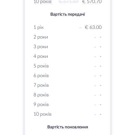
10 років
€ 571.69
€ 570.70
Вартість передачі
1 рік
-
€ 63.00
2 роки
-
-
3 роки
-
-
4 роки
-
-
5 років
-
-
6 років
-
-
7 років
-
-
8 років
-
-
9 років
-
-
10 років
-
-
Вартість поновлення