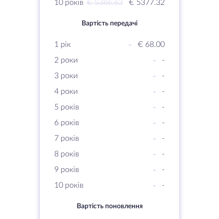
10 років
€ 5386.63
€ 5377.32
Вартість передачі
1 рік
-
€ 68.00
2 роки
-
-
3 роки
-
-
4 роки
-
-
5 років
-
-
6 років
-
-
7 років
-
-
8 років
-
-
9 років
-
-
10 років
-
-
Вартість поновлення