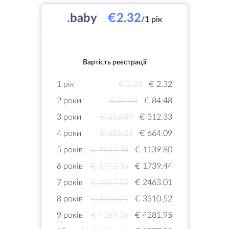
.
baby
€2.32
/1 рік
Вартість реєстрації
1 рік
€ 2.33
€ 2.32
2 роки
€ 84.63
€ 84.48
3 роки
€ 312.87
€ 312.33
4 роки
€ 665.24
€ 664.09
5 років
€ 1141.78
€ 1139.80
6 років
€ 1742.45
€ 1739.44
7 років
€ 2467.27
€ 2463.01
8 років
€ 3316.25
€ 3310.52
9 років
€ 4289.36
€ 4281.95