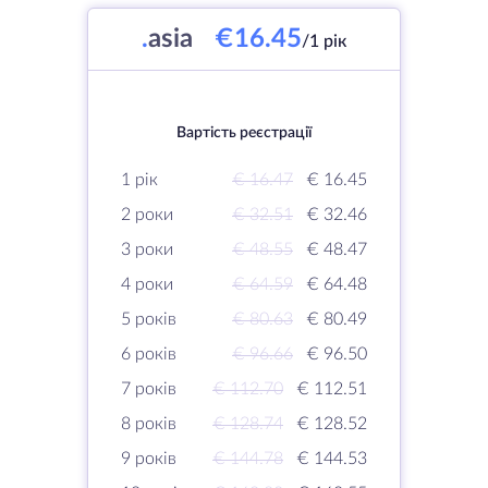
.
asia
€16.45
/1 рік
Вартість реєстрації
1 рік
€ 16.47
€ 16.45
2 роки
€ 32.51
€ 32.46
3 роки
€ 48.55
€ 48.47
4 роки
€ 64.59
€ 64.48
5 років
€ 80.63
€ 80.49
6 років
€ 96.66
€ 96.50
7 років
€ 112.70
€ 112.51
8 років
€ 128.74
€ 128.52
9 років
€ 144.78
€ 144.53