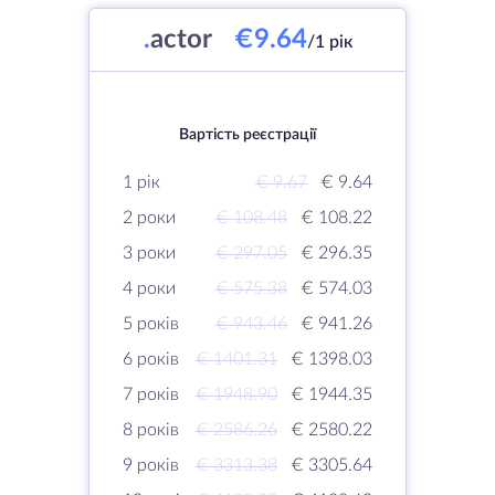
.
actor
€9.64
/1 рік
Вартість реєстрації
1 рік
€ 9.67
€ 9.64
2 роки
€ 108.48
€ 108.22
3 роки
€ 297.05
€ 296.35
4 роки
€ 575.38
€ 574.03
5 років
€ 943.46
€ 941.26
6 років
€ 1401.31
€ 1398.03
7 років
€ 1948.90
€ 1944.35
8 років
€ 2586.26
€ 2580.22
9 років
€ 3313.38
€ 3305.64