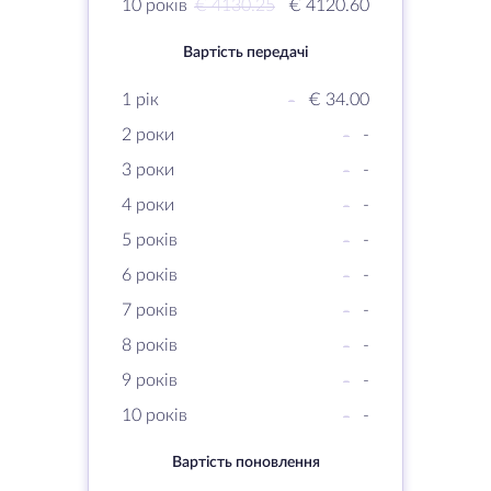
10 років
€ 4130.25
€ 4120.60
Вартість передачі
1 рік
-
€ 34.00
2 роки
-
-
3 роки
-
-
4 роки
-
-
5 років
-
-
6 років
-
-
7 років
-
-
8 років
-
-
9 років
-
-
10 років
-
-
Вартість поновлення