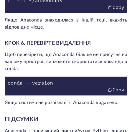
rm -rf ~/anaconda3
Copy
Якщо Anaconda знаходилася в іншій теці, вкажіть
відповідне місце.
КРОК 6. ПЕРЕВІРТЕ ВИДАЛЕННЯ
Щоб перевірити, що Anaconda більше не присутня на
вашому пристрої, ви можете скористатися командою
conda:
conda --version
Copy
Якщо система не розпізнає її, Anaconda видалено.
ПІДСУМКИ
Anaconda - популярний дистрибутив Python, досить