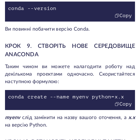
conda --version
Copy
Ви повинні побачити версію Conda.
КРОК 9. СТВОРІТЬ НОВЕ СЕРЕДОВИЩЕ
ANACONDA
Таким чином ви можете налагодити роботу над
декількома проектами одночасно. Скористайтеся
наступною формулою:
conda create --name myenv python=x.x
Copy
myenv
слід замінити на назву вашого оточення, а
x.x
на версію Python.