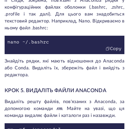
її сліди, зокрема, пов'язані з Anaconda рядки у
конфігураційних файлах оболонки (.bashrc, .zshrc,
.profile і так далі). Для цього вам знадобиться
текстовий редактор. Наприклад, Nano. Відкриваємо в
ньому файл .bashrc:
nano ~/.bashrc
Copy
Знайдіть рядки, які мають відношення до Anaconda
або Conda. Видаліть їх, збережіть файл і вийдіть з
редактора.
КРОК 5. ВИДАЛІТЬ ФАЙЛИ ANACONDA
Видаліть решту файлів, пов'язаних з Anaconda, за
допомогою команди
rm
. Майте на увазі, що ця
команда видаляє файли і каталоги раз і назавжди.