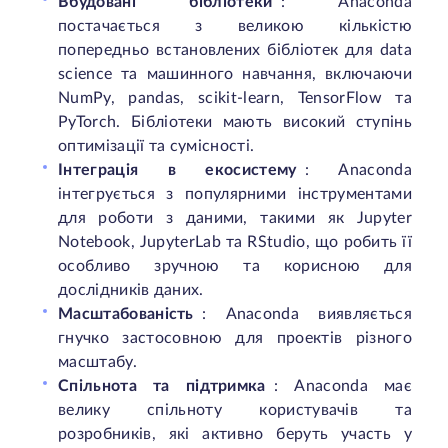
Вбудовані бібліотеки
: Anaconda
постачається з великою кількістю
попередньо встановлених бібліотек для data
science та машинного навчання, включаючи
NumPy, pandas, scikit-learn, TensorFlow та
PyTorch. Бібліотеки мають високий ступінь
оптимізації та сумісності.
Інтеграція в екосистему
: Anaconda
інтегрується з популярними інструментами
для роботи з даними, такими як Jupyter
Notebook, JupyterLab та RStudio, що робить її
особливо зручною та корисною для
дослідників даних.
Масштабованість
: Anaconda виявляється
гнучко застосовною для проектів різного
масштабу.
Спільнота та підтримка
: Anaconda має
велику спільноту користувачів та
розробників, які активно беруть участь у