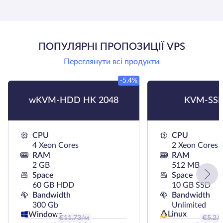
ПОПУЛЯРНІ ПРОПОЗИЦІЇ VPS
Переглянути всі продукти
-5.4%
wKVM-HDD HK 2048
KVM-SSD
CPU
CPU
4 Xeon Cores
2 Xeon Cores
RAM
RAM
2 GB
512 MB
Space
Space
60 GB HDD
10 GB SSD
Bandwidth
Bandwidth
300 Gb
Unlimited
Linux
Windows
€
11.73
/м
€
5.2
/