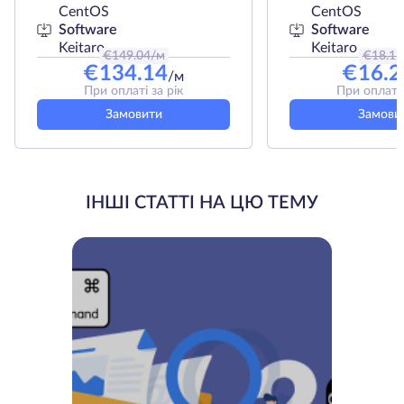
CentOS
CentOS
Software
Software
Keitaro
Keitaro
€
149.04
/м
€
18.1
/
€
134.14
€
16.2
/м
При оплаті за рік
При оплаті 
Замовити
Замови
ІНШІ СТАТТІ НА ЦЮ ТЕМУ