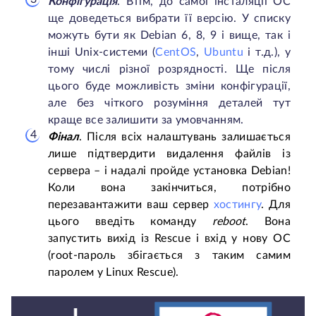
Конфігурація
. Втім, до самої інсталяції ОС
ще доведеться вибрати її версію. У списку
можуть бути як Debian 6, 8, 9 і вище, так і
інші Unix-системи (
CentOS
,
Ubuntu
і т.д.), у
тому числі різної розрядності. Ще після
цього буде можливість зміни конфігурації,
але без чіткого розуміння деталей тут
краще все залишити за умовчанням.
Фінал
. Після всіх налаштувань залишається
лише підтвердити видалення файлів із
сервера – і надалі пройде установка Debian!
Коли вона закінчиться, потрібно
перезавантажити ваш сервер
хостингу
. Для
цього введіть команду
reboot
. Вона
запустить вихід із Rescue і вхід у нову ОС
(root-пароль збігається з таким самим
паролем у Linux Rescue).