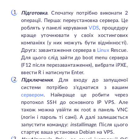
Підготовка
. Спочатку потрібно виконати 2
операції. Перша: переустановка сервера. Це
роблять у панелі керування
VDS
, процедуру
краще уточнювати у своїх хостингових
компаніях (у них можуть бути відмінності).
Друга: завантаження сервера в
Linux
Rescue.
Для цього слід зайти до boot menu сервера
(F12 після перезавантаження), вибрати iPXE,
ввести R і натиснути Enter.
Підключення
. Для входу до запущеної
системи потрібно з'єднатися з вашим
сервером
. Найкраще це робити через
протокол SSH до основного IP VPS. Але
також можна увійти як root в панель VNC
(логін і пароль ті самі). А далі залишається
запустити команду:
installimage
. Після цього
стартує ваша установка Debian на VPS.