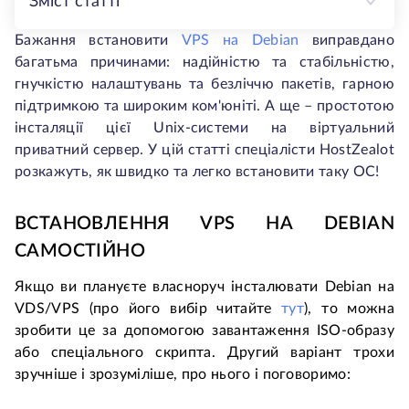
Зміст статті
Бажання встановити
VPS на Debian
виправдано
багатьма причинами: надійністю та стабільністю,
гнучкістю налаштувань та безліччю пакетів, гарною
підтримкою та широким ком'юніті. А ще – простотою
інсталяції цієї Unix-системи на віртуальний
приватний сервер. У цій статті спеціалісти HostZealot
розкажуть, як швидко та легко встановити таку ОС!
ВСТАНОВЛЕННЯ VPS НА DEBIAN
САМОСТІЙНО
Якщо ви плануєте власноруч інсталювати Debian на
VDS/VPS (про його вибір читайте
тут
), то можна
зробити це за допомогою завантаження ISO-образу
або спеціального скрипта. Другий варіант трохи
зручніше і зрозуміліше, про нього і поговоримо: