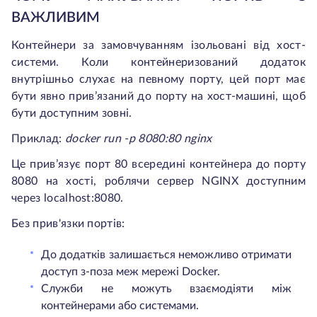
ВАЖЛИВИМ
Контейнери за замовчуванням ізольовані від хост-
системи. Коли контейнеризований додаток
внутрішньо слухає на певному порту, цей порт має
бути явно прив’язаний до порту на хост-машині, щоб
бути доступним зовні.
Приклад:
docker run -p 8080:80 nginx
Це прив’язує порт 80 всередині контейнера до порту
8080 на хості, роблячи сервер NGINX доступним
через localhost:8080.
Без прив'язки портів:
До додатків залишається неможливо отримати
доступ з-поза меж мережі Docker.
Служби не можуть взаємодіяти між
контейнерами або системами.