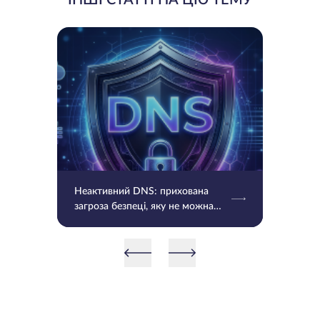
ІНШІ СТАТТІ НА ЦЮ ТЕМУ
Неактивний DNS: прихована
загроза безпеці, яку не можна
ігнорувати