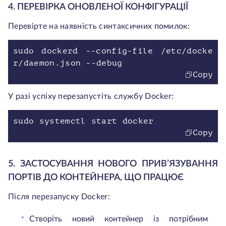
4. ПЕРЕВІРКА ОНОВЛЕНОЇ КОНФІГУРАЦІЇ
Перевірте на наявність синтаксичних помилок:
sudo dockerd --config-file /etc/docke
r/daemon.json --debug
Copy
У разі успіху перезапустіть службу Docker:
sudo systemctl start docker
Copy
5. ЗАСТОСУВАННЯ НОВОГО ПРИВ’ЯЗУВАННЯ
ПОРТІВ ДО КОНТЕЙНЕРА, ЩО ПРАЦЮЄ
Після перезапуску Docker:
Створіть новий контейнер із потрібним