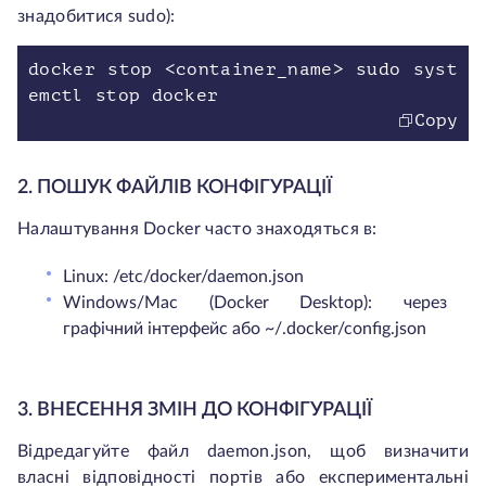
знадобитися sudo):
docker stop <container_name> sudo syst
emctl stop docker
Copy
2. ПОШУК ФАЙЛІВ КОНФІГУРАЦІЇ
Налаштування Docker часто знаходяться в:
Linux: /etc/docker/daemon.json
Windows/Mac (Docker Desktop): через
графічний інтерфейс або ~/.docker/config.json
3. ВНЕСЕННЯ ЗМІН ДО КОНФІГУРАЦІЇ
Відредагуйте файл daemon.json, щоб визначити
власні відповідності портів або експериментальні