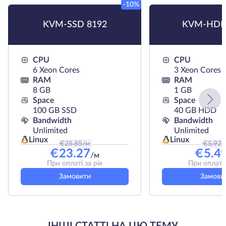
-10%
KVM-SSD 8192
KVM-HDD
CPU
CPU
6 Xeon Cores
3 Xeon Cores
RAM
RAM
8 GB
1 GB
Space
Space
100 GB SSD
40 GB HDD
Bandwidth
Bandwidth
Unlimited
Unlimited
Linux
Linux
€
25.85
/м
€
5.92
/
€
23.27
€
5.4
/м
При оплаті за рік
При оплаті 
Замовити
Замови